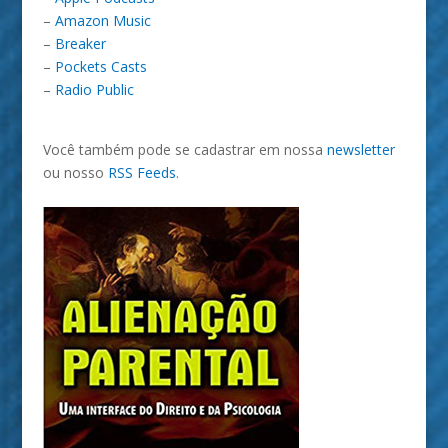
–
Amazon Music
–
Breaker
–
Pockets Casts
–
Radio Public
Você também pode se cadastrar em nossa
newsletter
ou nosso
RSS Feeds
.