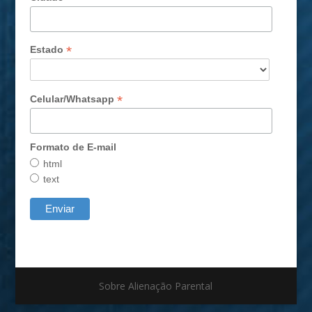
*
Estado
*
Celular/Whatsapp
Formato de E-mail
html
text
Sobre Alienação Parental