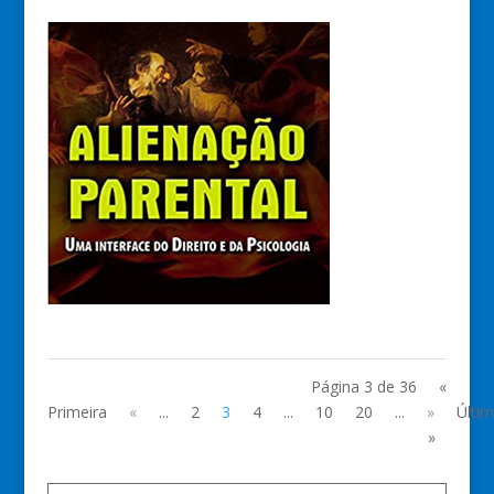
Página 3 de 36
«
Primeira
«
...
2
3
4
...
10
20
...
»
Últi
»