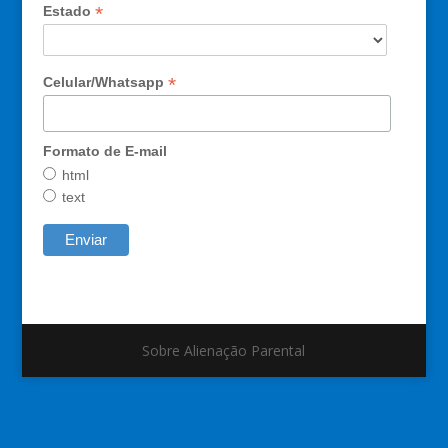
*
Estado
*
Celular/Whatsapp
Formato de E-mail
html
text
Sobre Alienação Parental